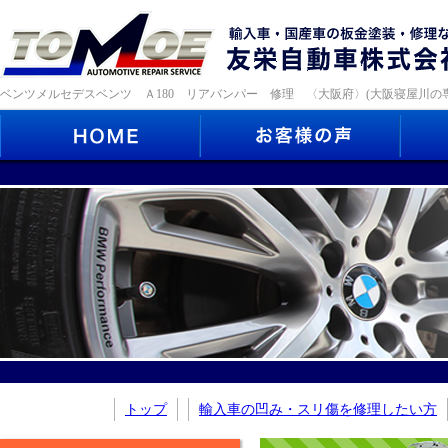
ベンツメルセデスベンツ Ａ180 リアバンパー 修理 〈大阪府〉(大阪寝屋川の
トップ
輸入車の凹み・スリ傷を修理したい方